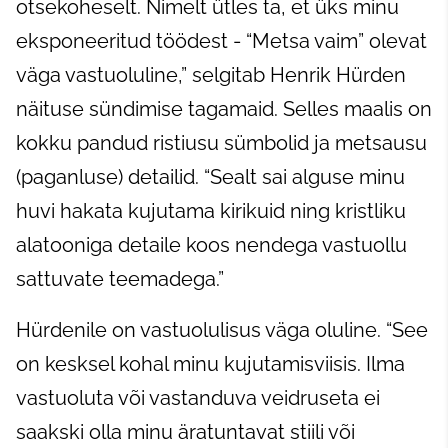
otsekoheselt. Nimelt ütles ta, et üks minu
eksponeeritud töödest - “Metsa vaim” olevat
väga vastuoluline,” selgitab Henrik Hürden
näituse sündimise tagamaid. Selles maalis on
kokku pandud ristiusu sümbolid ja metsausu
(paganluse) detailid. “Sealt sai alguse minu
huvi hakata kujutama kirikuid ning kristliku
alatooniga detaile koos nendega vastuollu
sattuvate teemadega.”
Hürdenile on vastuolulisus väga oluline. “See
on kesksel kohal minu kujutamisviisis. Ilma
vastuoluta või vastanduva veidruseta ei
saakski olla minu äratuntavat stiili või