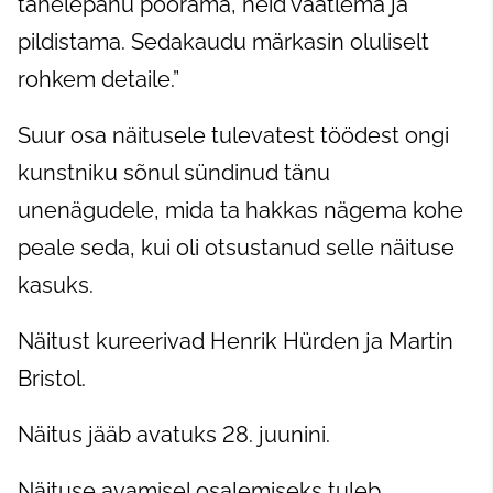
tähelepanu pöörama, neid vaatlema ja
pildistama. Sedakaudu märkasin oluliselt
rohkem detaile.”
Suur osa näitusele tulevatest töödest ongi
kunstniku sõnul sündinud tänu
unenägudele, mida ta hakkas nägema kohe
peale seda, kui oli otsustanud selle näituse
kasuks.
Näitust kureerivad Henrik Hürden ja Martin
Bristol.
Näitus jääb avatuks 28. juunini.
Näituse avamisel osalemiseks tuleb