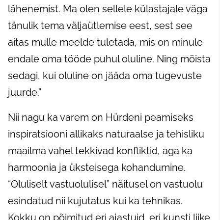
lähenemist. Ma olen sellele külastajale väga
tänulik tema väljaütlemise eest, sest see
aitas mulle meelde tuletada, mis on minule
endale oma tööde puhul oluline. Ning mõista
sedagi, kui oluline on jääda oma tugevuste
juurde.”
Nii nagu ka varem on Hürdeni peamiseks
inspiratsiooni allikaks naturaalse ja tehisliku
maailma vahel tekkivad konfliktid, aga ka
harmoonia ja üksteisega kohandumine.
“Oluliselt vastuolulisel” näitusel on vastuolu
esindatud nii kujutatus kui ka tehnikas.
Kokku on põimitud eri ajastuid, eri kunsti liike