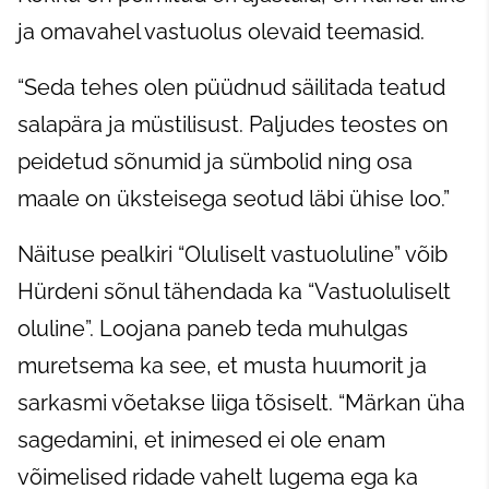
ja omavahel vastuolus olevaid teemasid.
“Seda tehes olen püüdnud säilitada teatud
salapära ja müstilisust. Paljudes teostes on
peidetud sõnumid ja sümbolid ning osa
maale on üksteisega seotud läbi ühise loo.”
Näituse pealkiri “Oluliselt vastuoluline” võib
Hürdeni sõnul tähendada ka “Vastuoluliselt
oluline”. Loojana paneb teda muhulgas
muretsema ka see, et musta huumorit ja
sarkasmi võetakse liiga tõsiselt. “Märkan üha
sagedamini, et inimesed ei ole enam
võimelised ridade vahelt lugema ega ka