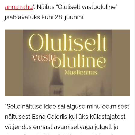
anna rahu
". Näitus “Oluliselt vastuoluline”
jääb avatuks kuni 28. juunini.
“Selle näituse idee sai alguse minu eelmisest
näitusest Esna Galeriis kui üks külastajatest
väljendas ennast avamisel väga julgelt ja