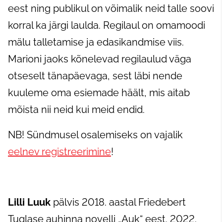
eest ning publikul on võimalik neid talle soovi
korral ka järgi laulda. Regilaul on omamoodi
mälu talletamise ja edasikandmise viis.
Marioni jaoks kõnelevad regilaulud väga
otseselt tänapäevaga, sest läbi nende
kuuleme oma esiemade häält, mis aitab
mõista nii neid kui meid endid.
NB! Sündmusel osalemiseks on vajalik
eelnev registreerimine
!
Lilli Luuk
pälvis 2018. aastal Friedebert
Tuglase auhinna novelli „Auk“ eest. 2022.