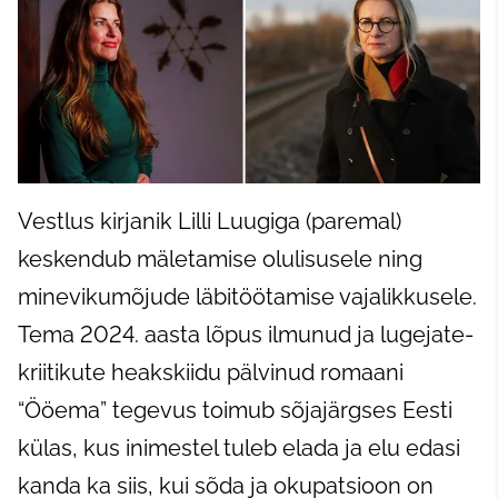
Vestlus kirjanik Lilli Luugiga (paremal)
keskendub mäletamise olulisusele ning
minevikumõjude läbitöötamise vajalikkusele.
Tema 2024. aasta lõpus ilmunud ja lugejate-
kriitikute heakskiidu
pälvinud romaani
“Ööema” tegevus toimub sõjajärgses Eesti
külas, kus inimestel tuleb elada ja elu edasi
kanda ka siis, kui sõda ja okupatsioon on