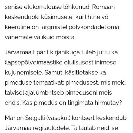
senise elukorralduse lõhkunud. Romaan
keskendubki küsimusele, kui lihtne või
keeruline on järgmistel põlvkondadel oma
vanemate valikuid mõista.
Järvamaalt pärit kirjanikuga tuleb juttu ka
(lapsepõlve)maastike olulisusest inimese
kujunemisele. Samuti käsitletakse ka
pimeduse temaatikat: pimedusest, mis meid
talvisel ajal ümbritseb pimeduseni meis
endis. Kas pimedus on tingimata hirmutav?
Marion Selgalli (vasakul) kontsert keskendub
Järvamaa regilauludele. Ta laulab neid ise