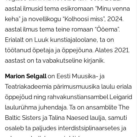
aastal ilmusid tema esikromaan “Minu venna
keha” ja novellikogu “Kolhoosi miss”, 2024.
aastal ilmus tema teine romaan “Ööema”.
Erialalt on Luuk kunstiajaloolane, ta on
töötanud õpetaja ja õppejõuna. Alates 2021.
aastast on ta vabakutseline kirjanik.
Marion Selgall
on Eesti Muusika- ja
Teatriakadeemia pärimusmuusika laulu eriala
õppejõud ning rahvakunstiansambel Leigarid
laulurühma juhendaja. Ta on ansamblite The
Baltic Sisters ja Talina Naesed laulja, samuti
osaleb ta paljudes interdistsiplinaarsetes ja