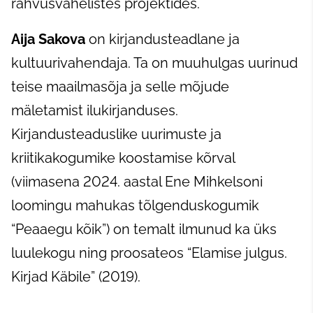
rahvusvahelistes projektides.
Aija Sakova
on kirjandusteadlane ja
kultuurivahendaja. Ta on muuhulgas uurinud
teise maailmasõja ja selle mõjude
mäletamist ilukirjanduses.
Kirjandusteaduslike uurimuste ja
kriitikakogumike koostamise kõrval
(viimasena 2024. aastal Ene Mihkelsoni
loomingu mahukas tõlgenduskogumik
“Peaaegu kõik”) on temalt ilmunud ka üks
luulekogu ning proosateos “Elamise julgus.
Kirjad Käbile” (2019).