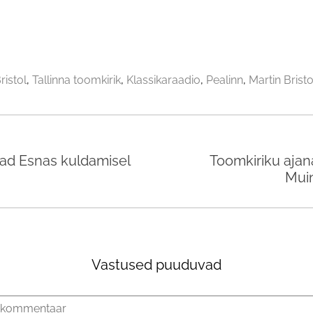
ristol
Tallinna toomkirik
Klassikaraadio
Pealinn
Martin Bristo
ajad Esnas kuldamisel
Toomkiriku ajanä
Mui
Vastused puuduvad