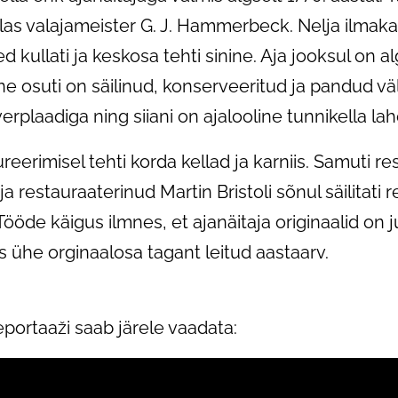
las valajameister G. J. Hammerbeck. Nelja ilmaka
 kullati ja keskosa tehti sinine. Aja jooksul on a
e osuti on säilinud, konserveeritud ja pandud väl
erplaadiga ning siiani on ajalooline tunnikella l
reerimisel tehti korda kellad ja karniis. Samuti re
ja restauraaterinud Martin Bristoli sõnul säilitati 
ööde käigus ilmnes, et ajanäitaja originaalid on 
s ühe orginaalosa tagant leitud aastaarv.
eportaaži saab järele vaadata: