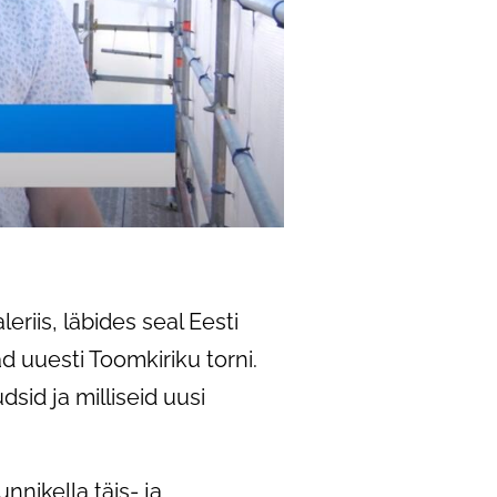
eriis, läbides seal Eesti
d uuesti Toomkiriku torni.
dsid ja milliseid uusi
nnikella täis- ja