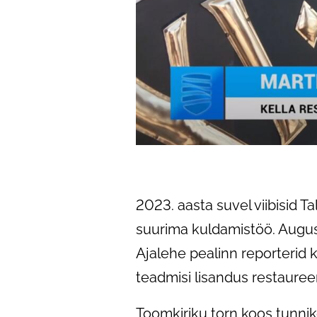
2023. aasta suvel viibisid Ta
suurima kuldamistöö. August
Ajalehe pealinn reporterid kä
teadmisi lisandus restauree
Toomkiriku torn koos tunnikel