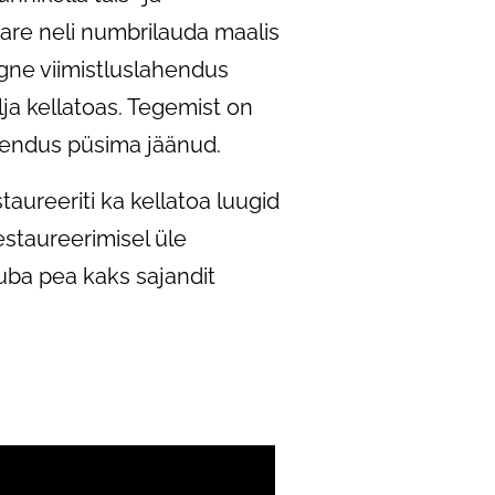
are neli numbrilauda maalis
lgne viimistluslahendus
ja kellatoas. Tegemist on
ahendus püsima jäänud.
staureeriti ka kellatoa luugid
restaureerimisel üle
juba pea kaks sajandit