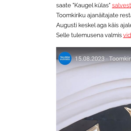
saate "Kaugel külas"
salves
Toomkiriku ajanäitajate rest
Augusti keskel aga käis ajal
Selle tulemusena valmis
vid