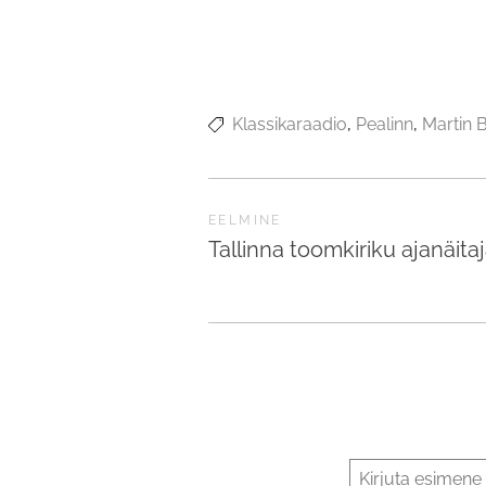
Klassikaraadio
Pealinn
Martin B
EELMINE
Tallinna toomkiriku ajanäit