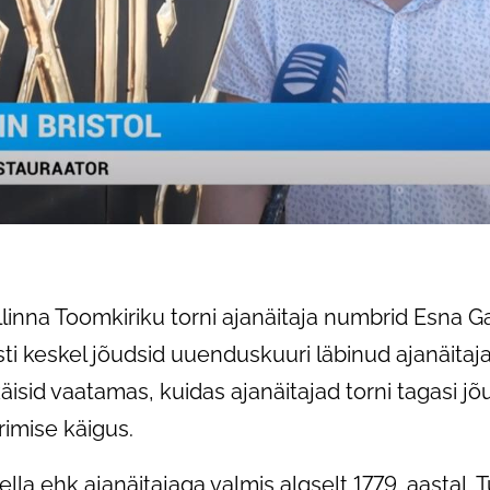
llinna Toomkiriku torni ajanäitaja numbrid Esna Gal
i keskel jõudsid uuenduskuuri läbinud ajanäitaja
isid vaatamas, kuidas ajanäitajad torni tagasi jõu
rimise käigus.
la ehk ajanäitajaga valmis algselt 1779. aastal. Tu