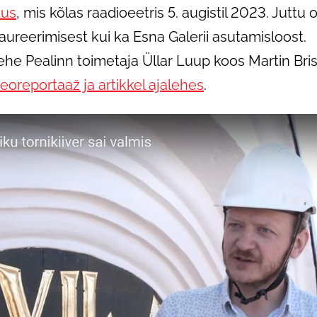
tus
, mis kõlas raadioeetris 5. augistil 2023. Juttu 
aureerimisest kui ka Esna Galerii asutamisloost.
ehe Pealinn toimetaja Üllar Luup koos Martin Bris
eoreportaaž ja artikkel ajalehes
.