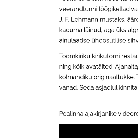
veerandtunni löögikellad va
J. F. Lehmann mustaks, ääred
kaduma läinud, aga üks algn
ainulaadse üheosutilise sihv
Toomkiriku kirikutorni restau
ning kõik avatäited. Ajanäita
kolmandiku originaaltükke. T
vanad. Seda asjaolul kinnita
Pealinna ajakirjanike videor