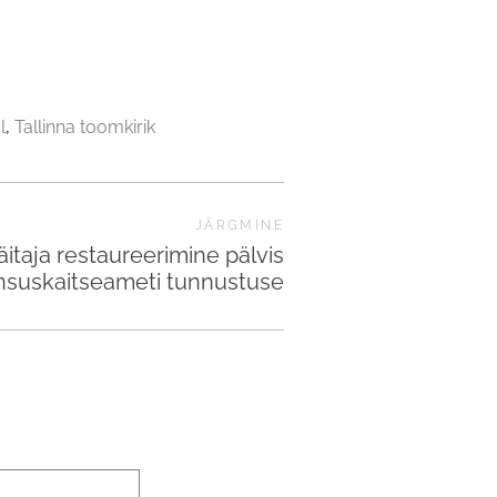
l
Tallinna toomkirik
JÄRGMINE
itaja restaureerimine pälvis
nsuskaitseameti tunnustuse