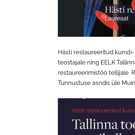
Hästi restaureeritud kunsti-
teostajale ning EELK Tallin
restaureerimistöö tellijale.
Tunnustuse asndis üle Muin