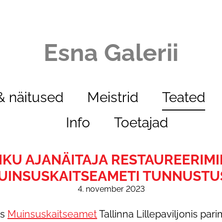
Esna Galerii
 näitused
Meistrid
Teated
Info
Toetajad
KU AJANÄITAJA RESTAUREERIMI
UINSUSKAITSEAMETI TUNNUSTU
4. november 2023
as
Muinsuskaitseamet
Tallinna Lillepaviljonis pari