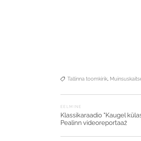
Tallinna toomkirik
Muinsuskait
EELMINE
Klassikaraadio "Kaugel küla
Pealinn videoreportaaž