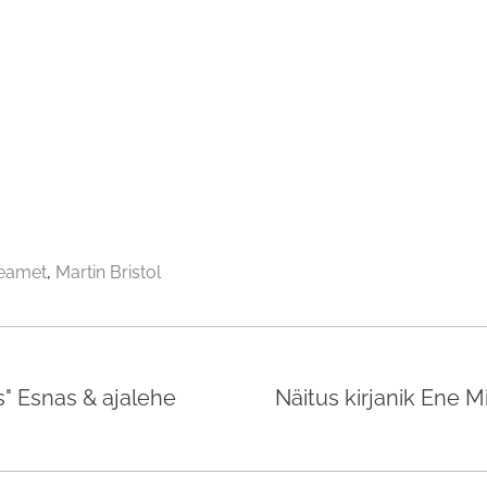
seamet
Martin Bristol
s" Esnas & ajalehe
Näitus kirjanik Ene M