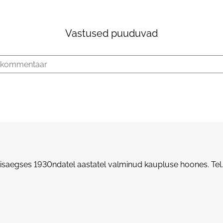
Vastused puuduvad
saegses 1930ndatel aastatel valminud kaupluse hoones.
Tel