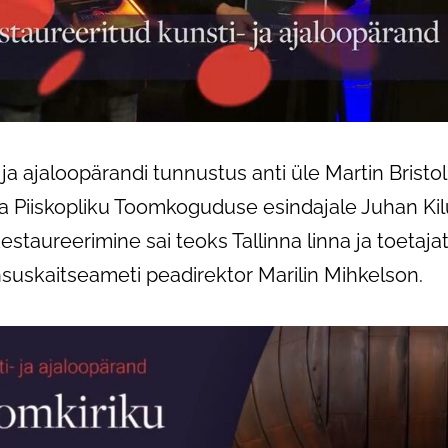
 ja ajaloopärandi tunnustus anti üle Martin Bristol
na Piiskopliku Toomkoguduse esindajale Juhan Ki
 Restaureerimine sai teoks Tallinna linna ja toetaj
suskaitseameti peadirektor Marilin Mihkelson.