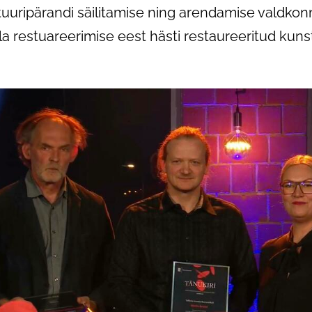
uuripärandi säilitamise ning arendamise valdkonna
la restuareerimise eest hästi restaureeritud kuns