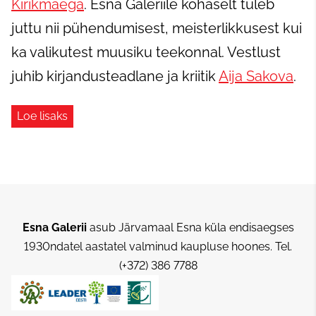
Kirikmäega
.
Esna Galeriile kohaselt tuleb
juttu nii pühendumisest, meisterlikkusest kui
ka valikutest muusiku teekonnal. Vestlust
juhib kirjandusteadlane ja kriitik
Aija Sakova
.
Loe lisaks
Esna Galerii
asub Järvamaal Esna küla endisaegses
1930ndatel aastatel valminud kaupluse hoones.
Tel.
(+372) 386 7788