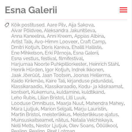
Esna Galerii
Kõik postitused
Aare Pilv
Aija Sakova
Aivar Põldvee
Aleksandra Jakunitševa
Anna Kaneelina
Anni Kreem
Appias Albina
Artist Talk
Avo-Himm Looveer
Craft Camp
Dmitri Kotjuh
Doris Kareva
Ehalill Halliste
Ene Mihkelson
Erki Pärnoja
Esna Galerii
Esna vestlus
festival
filmifestival
Harjumaa Noorte Puhkpilliorkester
Heinrich Stahl
Henrik Hürden
Igor Kotjuh
Indrek Ikkonen
Jaak Jõerüüt
Jaan Tootsen
Joonas Hellerma
Kaido Kirikmäe
Kaire Tali
kirjanduse pidunädal
Klassikaraadio
Klassikaraadio
Kodu- ja käsiraamat
kontsert
Kukemuru
kuldamine
kuldtikand
Leho Rubis
Lilian Bristol
Lilli Luuk
Looduse Omnibuss
Maarja Nuut
Mahendra Mahey
Mara Ljutjuk
Marion Selgall
Marju Lauristin
Martin Bristol
meisterlikkus
Meisterlikkuse ajatus
Muinsuskaitseamet
näitus
Natalia Velchiskaya
Nelli Melts
Nestor Ljutjuk
Olev Soans
Ööülikool
Pealinn
Pealinn
Piret Lotman