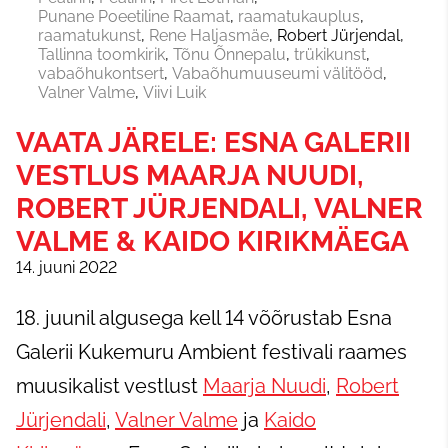
Punane Poeetiline Raamat
raamatukauplus
raamatukunst
Rene Haljasmäe
Robert Jürjendal
Tallinna toomkirik
Tõnu Õnnepalu
trükikunst
vabaõhukontsert
Vabaõhumuuseumi välitööd
Valner Valme
Viivi Luik
VAATA JÄRELE: ESNA GALERII
VESTLUS MAARJA NUUDI,
ROBERT JÜRJENDALI, VALNER
VALME & KAIDO KIRIKMÄEGA
14. juuni 2022
18. juunil algusega kell 14 võõrustab Esna
Galerii Kukemuru Ambient festivali raames
muusikalist vestlust
Maarja Nuudi
,
Robert
Jürjendali
,
Valner Valme
ja
Kaido