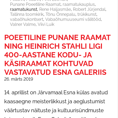
Punane Poeetiline Raamat
raamatukauplus
raamatukunst
Rene Haljasmäe
Robert Jürjendal
Tallinna toomkirik
Tõnu Õnnepalu
trükikunst
vabaõhukontsert
Vabaõhumuuseumi välitööd
Valner Valme
Viivi Luik
POEETILINE PUNANE RAAMAT
NING HEINRICH STAHLI LIGI
400-AASTANE KODU- JA
KÄSIRAAMAT KOHTUVAD
VASTAVATUD ESNA GALERIIS
26. märts 2019
14. aprillist on Järvamaal Esna külas avatud
kaasaegne meisterlikkust ja aeglustumist
väärtustav näituste ja kultuurisündmuste