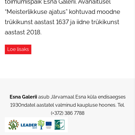
toimumispaik Esna Galerii. Avanäitusel
“Meisterlikkuse ajatus” kohtuvad moodne
trükikunst aastast 1637 ja iidne trükikunst
aastast 2018.
Loe lisaks
Esna Galerii
asub Järvamaal Esna küla endisaegses
1930ndatel aastatel valminud kaupluse hoones.
Tel.
(+372) 386 7788