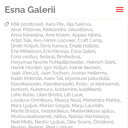
Esna Galerii
Kõik postitused
Aare Pilv
Aija Sakova
Aivar Põldvee
Aleksandra Jakunitševa
Anna Kaneelina
Anni Kreem
Appias Albina
Artist Talk
Avo-Himm Looveer
Craft Camp
Dmitri Kotjuh
Doris Kareva
Ehalill Halliste
Ene Mihkelson
Erki Pärnoja
Esna Galerii
Esna vestlus
festival
filmifestival
Harjumaa Noorte Puhkpilliorkester
Heinrich Stahl
Henrik Hürden
Igor Kotjuh
Indrek Ikkonen
Jaak Jõerüüt
Jaan Tootsen
Joonas Hellerma
Kaido Kirikmäe
Kaire Tali
kirjanduse pidunädal
Klassikaraadio
Klassikaraadio
Kodu- ja käsiraamat
kontsert
Kukemuru
kuldamine
kuldtikand
Leho Rubis
Lilian Bristol
Lilli Luuk
Looduse Omnibuss
Maarja Nuut
Mahendra Mahey
Mara Ljutjuk
Marion Selgall
Marju Lauristin
Martin Bristol
meisterlikkus
Meisterlikkuse ajatus
Muinsuskaitseamet
näitus
Natalia Velchiskaya
Nelli Melts
Nestor Ljutjuk
Olev Soans
Ööülikool
Pealinn
Pealinn
Piret Lotman