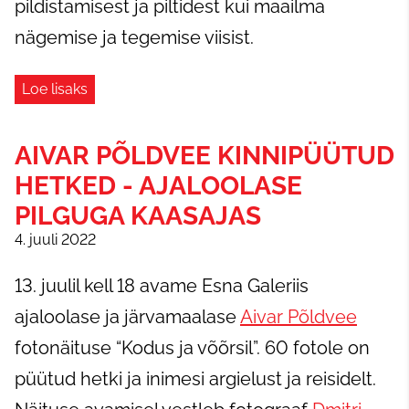
pildistamisest ja piltidest kui maailma
nägemise ja tegemise viisist.
Loe lisaks
AIVAR PÕLDVEE KINNIPÜÜTUD
HETKED - AJALOOLASE
PILGUGA KAASAJAS
4. juuli 2022
13. juulil kell 18 avame Esna Galeriis
ajaloolase ja järvamaalase
Aivar Põldvee
fotonäituse “Kodus ja võõrsil”. 60 fotole on
püütud hetki ja inimesi argielust ja reisidelt.