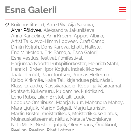
Esna Galerii
Kõik postitused
Aare Pilv
Aija Sakova
Aivar Põldvee
Aleksandra Jakunitševa
Anna Kaneelina
Anni Kreem
Appias Albina
Artist Talk
Avo-Himm Looveer
Craft Camp
Dmitri Kotjuh
Doris Kareva
Ehalill Halliste
Ene Mihkelson
Erki Pärnoja
Esna Galerii
Esna vestlus
festival
filmifestival
Harjumaa Noorte Puhkpilliorkester
Heinrich Stahl
Henrik Hürden
Igor Kotjuh
Indrek Ikkonen
Jaak Jõerüüt
Jaan Tootsen
Joonas Hellerma
Kaido Kirikmäe
Kaire Tali
kirjanduse pidunädal
Klassikaraadio
Klassikaraadio
Kodu- ja käsiraamat
kontsert
Kukemuru
kuldamine
kuldtikand
Leho Rubis
Lilian Bristol
Lilli Luuk
Looduse Omnibuss
Maarja Nuut
Mahendra Mahey
Mara Ljutjuk
Marion Selgall
Marju Lauristin
Martin Bristol
meisterlikkus
Meisterlikkuse ajatus
Muinsuskaitseamet
näitus
Natalia Velchiskaya
Nelli Melts
Nestor Ljutjuk
Olev Soans
Ööülikool
Pealinn
Pealinn
Piret Lotman