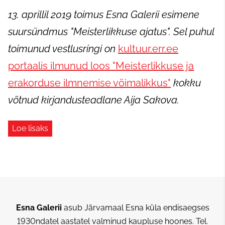
13. aprillil 2019 toimus Esna Galerii esimene
suursündmus "Meisterlikkuse ajatus". Sel puhul
toimunud vestlusringi on
kultuur.err.ee
portaalis ilmunud loos "Meisterlikkuse ja
erakorduse ilmnemise võimalikkus"
kokku
võtnud kirjandusteadlane Aija Sakova.
Loe lisaks
Esna Galerii
asub Järvamaal Esna küla endisaegses
1930ndatel aastatel valminud kaupluse hoones.
Tel.