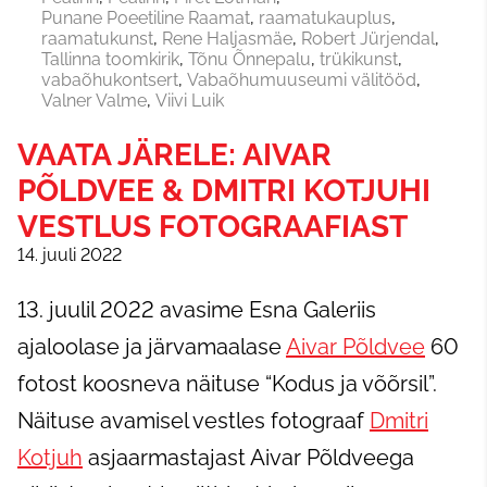
Punane Poeetiline Raamat
raamatukauplus
raamatukunst
Rene Haljasmäe
Robert Jürjendal
Tallinna toomkirik
Tõnu Õnnepalu
trükikunst
vabaõhukontsert
Vabaõhumuuseumi välitööd
Valner Valme
Viivi Luik
VAATA JÄRELE: AIVAR
PÕLDVEE & DMITRI KOTJUHI
VESTLUS FOTOGRAAFIAST
14. juuli 2022
13. juulil 2022 avasime Esna Galeriis
ajaloolase ja järvamaalase
Aivar Põldvee
60
fotost koosneva näituse “Kodus ja võõrsil”.
Näituse avamisel vestles fotograaf
Dmitri
Kotjuh
asjaarmastajast Aivar Põldveega