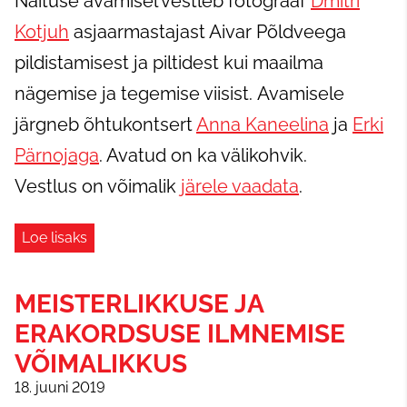
Näituse avamisel vestleb fotograaf
Dmitri
Kotjuh
asjaarmastajast Aivar Põldveega
pildistamisest ja piltidest kui maailma
nägemise ja tegemise viisist. Avamisele
järgneb õhtukontsert
Anna Kaneelina
ja
Erki
Pärnojaga
. Avatud on ka välikohvik.
Vestlus on võimalik
järele vaadata
.
Loe lisaks
MEISTERLIKKUSE JA
ERAKORDSUSE ILMNEMISE
VÕIMALIKKUS
18. juuni 2019