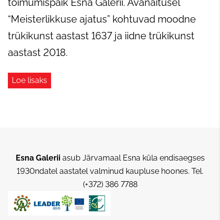
toimumispaik Esna Galerii. Avanäitusel
“Meisterlikkuse ajatus” kohtuvad moodne
trükikunst aastast 1637 ja iidne trükikunst
aastast 2018.
Loe lisaks
Esna Galerii
asub Järvamaal Esna küla endisaegses
1930ndatel aastatel valminud kaupluse hoones.
Tel.
(+372) 386 7788