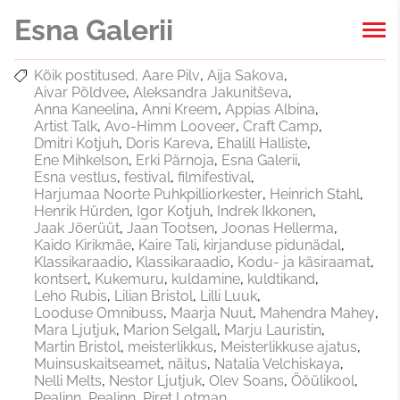
Esna Galerii
Kõik postitused
Aare Pilv
Aija Sakova
Aivar Põldvee
Aleksandra Jakunitševa
Anna Kaneelina
Anni Kreem
Appias Albina
Artist Talk
Avo-Himm Looveer
Craft Camp
Dmitri Kotjuh
Doris Kareva
Ehalill Halliste
Ene Mihkelson
Erki Pärnoja
Esna Galerii
Esna vestlus
festival
filmifestival
Harjumaa Noorte Puhkpilliorkester
Heinrich Stahl
Henrik Hürden
Igor Kotjuh
Indrek Ikkonen
Jaak Jõerüüt
Jaan Tootsen
Joonas Hellerma
Kaido Kirikmäe
Kaire Tali
kirjanduse pidunädal
Klassikaraadio
Klassikaraadio
Kodu- ja käsiraamat
kontsert
Kukemuru
kuldamine
kuldtikand
Leho Rubis
Lilian Bristol
Lilli Luuk
Looduse Omnibuss
Maarja Nuut
Mahendra Mahey
Mara Ljutjuk
Marion Selgall
Marju Lauristin
Martin Bristol
meisterlikkus
Meisterlikkuse ajatus
Muinsuskaitseamet
näitus
Natalia Velchiskaya
Nelli Melts
Nestor Ljutjuk
Olev Soans
Ööülikool
Pealinn
Pealinn
Piret Lotman