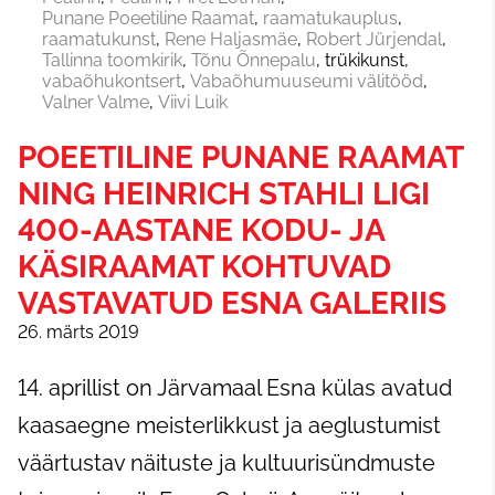
Punane Poeetiline Raamat
raamatukauplus
raamatukunst
Rene Haljasmäe
Robert Jürjendal
Tallinna toomkirik
Tõnu Õnnepalu
trükikunst
vabaõhukontsert
Vabaõhumuuseumi välitööd
Valner Valme
Viivi Luik
POEETILINE PUNANE RAAMAT
NING HEINRICH STAHLI LIGI
400-AASTANE KODU- JA
KÄSIRAAMAT KOHTUVAD
VASTAVATUD ESNA GALERIIS
26. märts 2019
14. aprillist on Järvamaal Esna külas avatud
kaasaegne meisterlikkust ja aeglustumist
väärtustav näituste ja kultuurisündmuste