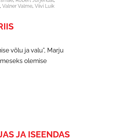
asmäe
Robert Jürjendal
Valner Valme
Viivi Luik
IIS
ise võlu ja valu”, Marju
Inimeseks olemise
JAS JA ISEENDAS