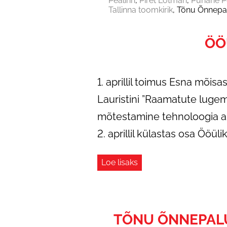
Pealinn
Piret Lotman
Punane P
Tallinna toomkirik
Tõnu Õnnepa
ÖÖ
1. aprillil toimus Esna mõisa
Lauristini ”Raamatute lugem
mõtestamine tehnoloogia are
2. aprillil külastas osa Ööül
Loe lisaks
TÕNU ÕNNEPALU 