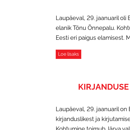
Laupäeval, 29. jaanuaril oli
elanik Tõnu Õnnepalu. Koht
Eesti eri paigus elamisest. M
Loe lisaks
KIRJANDUSE
Laupäeval, 29. jaanuaril on 
kirjanduslikest ja kirjutami
Kohtumine toimub Järva va