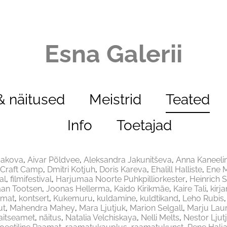
Esna Galerii
 näitused
Meistrid
Teated
Info
Toetajad
Sakova
Aivar Põldvee
Aleksandra Jakunitševa
Anna Kaneeli
Craft Camp
Dmitri Kotjuh
Doris Kareva
Ehalill Halliste
Ene M
al
filmifestival
Harjumaa Noorte Puhkpilliorkester
Heinrich S
aan Tootsen
Joonas Hellerma
Kaido Kirikmäe
Kaire Tali
kirj
amat
kontsert
Kukemuru
kuldamine
kuldtikand
Leho Rubis
ut
Mahendra Mahey
Mara Ljutjuk
Marion Selgall
Marju Laur
aitseamet
näitus
Natalia Velchiskaya
Nelli Melts
Nestor Ljut