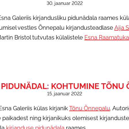
30. jaanuar 2022
 Esna Galeriis kirjandusliku pidunädala raames kül
umisel vestles Õnnepalu kirjandusteadlase
Aija 
artin Bristol tutvutas külalistele
Esna Raamatuka
 PIDUNÄDAL: KOHTUMINE TÕNU
15. jaanuar 2022
Esna Galeriis külas kirjanik
Tõnu Õnnepalu
. Autor
se paikadest ning kirjanikuks olemisest kirjandus
lla
kirjanduse pidunädala
raames.