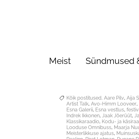
Meist
Sündmused &
Kõik postitused
Aare Pilv
Aija 
Artist Talk
Avo-Himm Looveer
Esna Galerii
Esna vestlus
festiv
Indrek Ikkonen
Jaak Jõerüüt
J
Klassikaraadio
Kodu- ja käsira
Looduse Omnibuss
Maarja Nu
Meisterlikkuse ajatus
Muinsusk