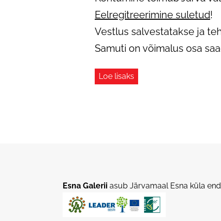
Eelregitreerimine suletud
!
Vestlus salvestatakse ja teh
Samuti on võimalus osa s
Loe lisaks
Esna Galerii
asub Järvamaal Esna küla endi