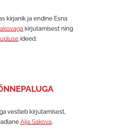
as kirjanik ja endine Esna
Sakovaga
kirjutamisest ning
upluse
ideed.
 ÕNNEPALUGA
iga vestleb kirjutamisest,
teadlane
Aija Sakova
.