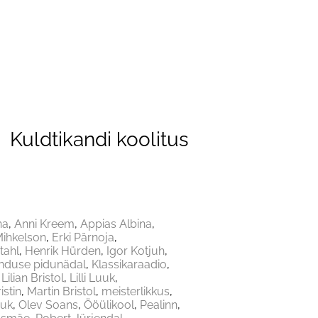
Kuldtikandi koolitus
na
Anni Kreem
Appias Albina
ihkelson
Erki Pärnoja
tahl
Henrik Hürden
Igor Kotjuh
anduse pidunädal
Klassikaraadio
Lilian Bristol
Lilli Luuk
istin
Martin Bristol
meisterlikkus
juk
Olev Soans
Ööülikool
Pealinn