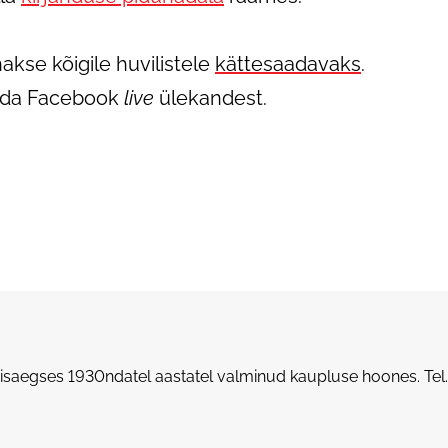
akse kõigile huvilistele
kättesaadavaks
.
aada Facebook
live
ülekandest.
saegses 1930ndatel aastatel valminud kaupluse hoones.
Tel