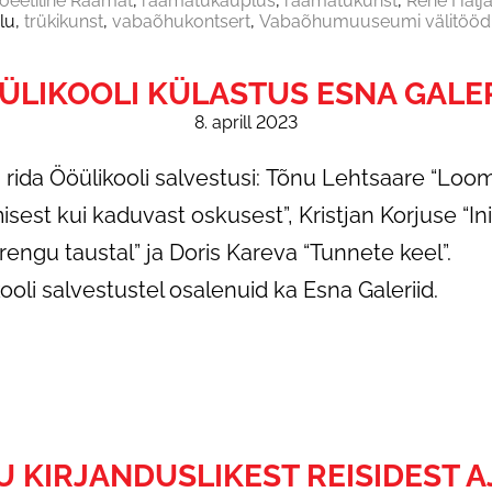
oeetiline Raamat
raamatukauplus
raamatukunst
Rene Halj
lu
trükikunst
vabaõhukontsert
Vabaõhumuuseumi välitööd
ÜLIKOOLI KÜLASTUS ESNA GALER
8. aprill 2023
s rida Ööülikooli salvestusi: Tõnu Lehtsaare “Loom
isest kui kaduvast oskusest”, Kristjan Korjuse “
ngu taustal” ja Doris Kareva “Tunnete keel”.
ikooli salvestustel osalenuid ka Esna Galeriid.
KIRJANDUSLIKEST REISIDEST A