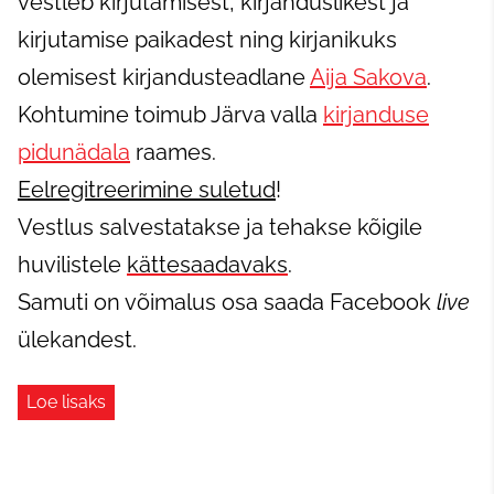
vestleb kirjutamisest, kirjanduslikest ja
kirjutamise paikadest ning kirjanikuks
olemisest kirjandusteadlane
Aija Sakova
.
Kohtumine toimub Järva valla
kirjanduse
pidunädala
raames.
Eelregitreerimine suletud
!
Vestlus salvestatakse ja tehakse kõigile
huvilistele
kättesaadavaks
.
Samuti on võimalus osa saada Facebook
live
ülekandest.
Loe lisaks