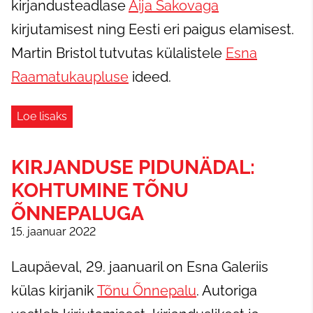
kirjandusteadlase
Aija Sakovaga
kirjutamisest ning Eesti eri paigus elamisest.
Martin Bristol tutvutas külalistele
Esna
Raamatukaupluse
ideed.
Loe lisaks
KIRJANDUSE PIDUNÄDAL:
KOHTUMINE TÕNU
ÕNNEPALUGA
15. jaanuar 2022
Laupäeval, 29. jaanuaril on Esna Galeriis
külas kirjanik
Tõnu Õnnepalu
. Autoriga