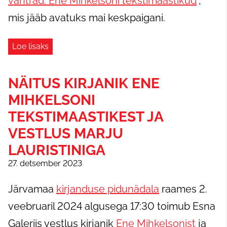
vahtrad. Ene Mihkelsoni tekstimaastikud
",
mis jääb avatuks mai keskpaigani.
Loe lisaks
NÄITUS KIRJANIK ENE
MIHKELSONI
TEKSTIMAASTIKEST JA
VESTLUS MARJU
LAURISTINIGA
27. detsember 2023
Järvamaa
kirjanduse pidunädala
raames 2.
veebruaril 2024 algusega 17:30 toimub Esna
Galeriis vestlus kirjanik
Ene Mihkelsonist
ja