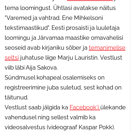
tema loomingust. Ühtlasi avatakse näitus
"Varemed ja vahtrad. Ene Mihkelsoni
tekstimaastikud". Eesti prosaisti ja luuletaja
loomingu ja Järvamaa maastike omavahelisi
seoseid avab kirjaniku sõber ja
temanimelise
seltsi
juhatuse liige Marju Lauristin. Vestlust
viib läbi Aija Sakova.
Sündmusel kohapeal osalemiseks on
registreerimine juba suletud, sest kohad on
täitunud.
Vestlust saab jälgida ka
Facebook'i
ülekande
vahendusel ning sellest valmib ka
videosalvestus (videograaf Kaspar Pokk).