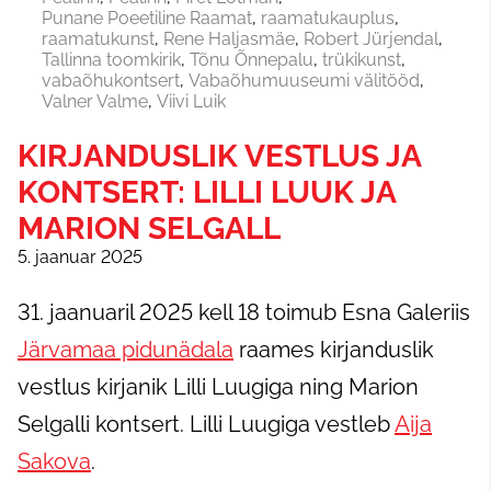
Punane Poeetiline Raamat
raamatukauplus
raamatukunst
Rene Haljasmäe
Robert Jürjendal
Tallinna toomkirik
Tõnu Õnnepalu
trükikunst
vabaõhukontsert
Vabaõhumuuseumi välitööd
Valner Valme
Viivi Luik
KIRJANDUSLIK VESTLUS JA
KONTSERT: LILLI LUUK JA
MARION SELGALL
5. jaanuar 2025
31. jaanuaril 2025 kell 18 toimub Esna Galeriis
Järvamaa pidunädala
raames kirjanduslik
vestlus kirjanik Lilli Luugiga ning Marion
Selgalli kontsert. Lilli Luugiga vestleb
Aija
Sakova
.