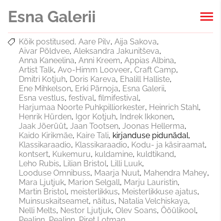
Esna Galerii
Kõik postitused
Aare Pilv
Aija Sakova
Aivar Põldvee
Aleksandra Jakunitševa
Anna Kaneelina
Anni Kreem
Appias Albina
Artist Talk
Avo-Himm Looveer
Craft Camp
Dmitri Kotjuh
Doris Kareva
Ehalill Halliste
Ene Mihkelson
Erki Pärnoja
Esna Galerii
Esna vestlus
festival
filmifestival
Harjumaa Noorte Puhkpilliorkester
Heinrich Stahl
Henrik Hürden
Igor Kotjuh
Indrek Ikkonen
Jaak Jõerüüt
Jaan Tootsen
Joonas Hellerma
Kaido Kirikmäe
Kaire Tali
kirjanduse pidunädal
Klassikaraadio
Klassikaraadio
Kodu- ja käsiraamat
kontsert
Kukemuru
kuldamine
kuldtikand
Leho Rubis
Lilian Bristol
Lilli Luuk
Looduse Omnibuss
Maarja Nuut
Mahendra Mahey
Mara Ljutjuk
Marion Selgall
Marju Lauristin
Martin Bristol
meisterlikkus
Meisterlikkuse ajatus
Muinsuskaitseamet
näitus
Natalia Velchiskaya
Nelli Melts
Nestor Ljutjuk
Olev Soans
Ööülikool
Pealinn
Pealinn
Piret Lotman